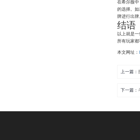
在希尔薇中
的选择。如
牌进行出牌
结语
以上就是一
所有玩家都
本文网址：
上一篇：
下一篇：