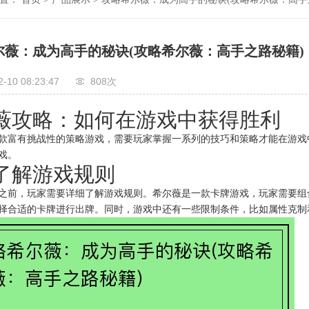
尔薇：成为高手的秘诀(攻略希尔薇：高手之路秘籍)
2-10 08:23:47
808次
薇攻略：如何在游戏中获得胜利
款富有挑战性的策略游戏，需要玩家掌握一系列的技巧和策略才能在游戏
戏。
了解游戏规则
之前，玩家需要详细了解游戏规则。希尔薇是一款卡牌游戏，玩家需要组
择合适的卡牌进行出牌。同时，游戏中还有一些限制条件，比如属性克制