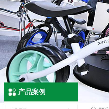
产品案例
当前