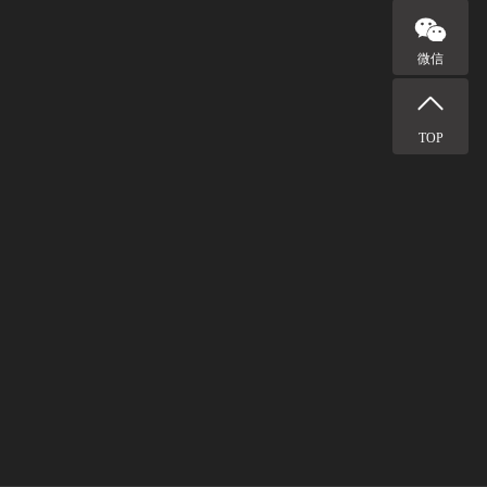
微信
TOP